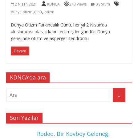
2 Nisan 2021
KDNCA
243 Views
0 yorum
,
dünya otizm günü
otizm
Dünya Otizm Farkındalık Günü, her yıl 2 Nisan’da
uluslararası olarak kabul edilmiş bir gündür. Dünya
genelinde otizm ve asperger sendromu
Devam
KDNCA’da ara
Son Yazılar
Rodeo, Bir Kovboy Geleneği